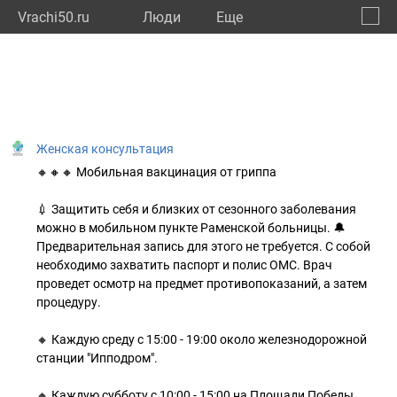
Vrachi50.ru
Люди
Eще
🔔
Моско
🔍
Женская консультация
🔸🔸🔸 Мобильная вакцинация от гриппа
💉 Защитить себя и близких от сезонного заболевания
можно в мобильном пункте Раменской больницы. 🔔
Предварительная запись для этого не требуется. С собой
необходимо захватить паспорт и полис ОМС. Врач
проведет осмотр на предмет противопоказаний, а затем
процедуру.
🔸 Каждую среду с 15:00 - 19:00 около железнодорожной
станции "Ипподром".
🔸 Каждую субботу с 10:00 - 15:00 на Площади Победы