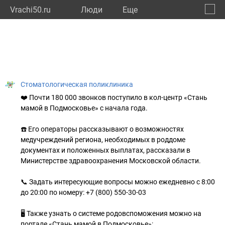
Vrachi50.ru
Люди
Eще
🔔
Моско
🔍
Стоматологическая поликлиника
❤️ Почти 180 000 звонков поступило в кол-центр «Стань
мамой в Подмосковье» с начала года.
☎️ Его операторы рассказывают о возможностях
медучреждений региона, необходимых в роддоме
документах и положенных выплатах, рассказали в
Министерстве здравоохранения Московской области.
📞 Задать интересующие вопросы можно ежедневно с 8:00
до 20:00 по номеру: +7 (800) 550-30-03
🖥 Также узнать о системе родовспоможения можно на
портале «Стань мамой в Подмосковье»: