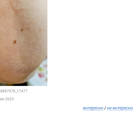
158887978_17477
сен 2025
интересно
/
не интересно