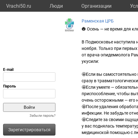
Vrachi50.ru
Люди
Организации
Усл
Раменская ЦРБ
🎃 Осень — не время для кле
В Подмосковье наступила н
ноября. Только при первых
от врача-эпидемиолога Рам
укусили:
🤩Если вы самостоятельно 
сразу в травматологически
🤩Если умеете — обязатель
приспособление, чтобы вы
очень осторожными — его н
🤩После удаления обработа
инфекции. Не забудьте отн
Забыли пароль?
🤩Следите за своими ощуще
у вас поднялась температу
Зарегистрироваться
медицинской помощью с лю