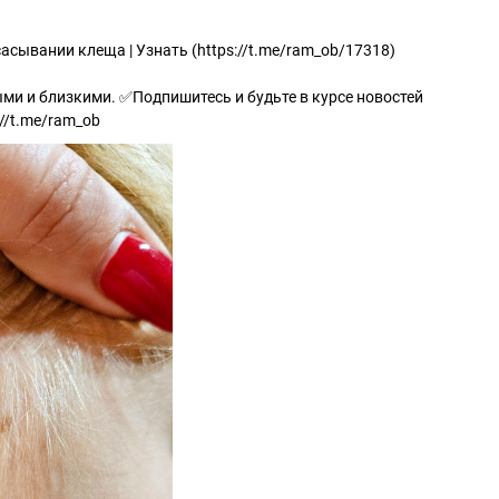
асывании клеща | Узнать (https://t.me/ram_ob/17318)
ыми и близкими. ✅Подпишитесь и будьте в курсе новостей
//t.me/ram_ob