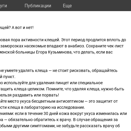
уги
Публикации
Eще
щей? А вот и нет!
овая пора активности клещей. Этот период продлится вплоть до
 заморозках насекомые впадают в анабиоз. Сохраните чек-лист
енской больницы Егора Кузьминова, что делать, если вас
не умеете удалять клеща — не стоит рисковать, обращайтесь
й пункт.
но используйте для удаления пинцет или специальное
тащить клеща целиком. Помните, что удаляя клеща, нужно быть
ельзя раздавить или порвать!
йте место укуса бесцветным антисептиком — это защитит от
ести клеща в лабораторию на исследование.
ниями: если в течение 30 дней кожа вокруг укуса изменилась или
ра — обязательно обратитесь к врачу. В случае обращения за
быми другими симптомами, не забудьте рассказать врачу об