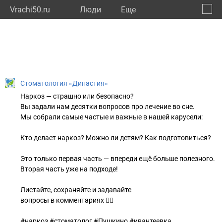
Vrachi50.ru
Люди
Eще
🔔
Моско
🔍
Стоматология «Династия»
Наркоз — страшно или безопасно?
Вы задали нам десятки вопросов про лечение во сне.
Мы собрали самые частые и важные в нашей карусели:
Кто делает наркоз? Можно ли детям? Как подготовиться?
Это только первая часть — впереди ещё больше полезного.
Вторая часть уже на подходе!
Листайте, сохраняйте и задавайте
вопросы в комментариях 👇🏻
#наркоз #стоматолог #Пушкино #ивантеевка