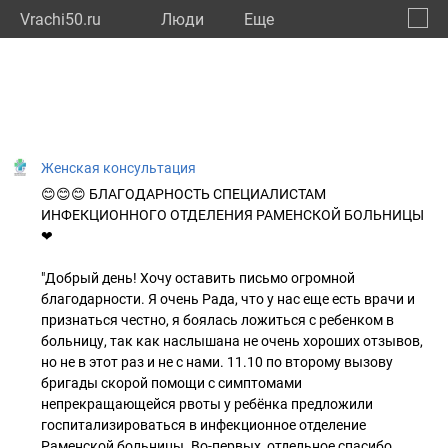
Vrachi50.ru
Люди
Eще
🔔
Моско
🔍
Женская консультация
😊😊😊 БЛАГОДАРНОСТЬ СПЕЦИАЛИСТАМ
ИНФЕКЦИОННОГО ОТДЕЛЕНИЯ РАМЕНСКОЙ БОЛЬНИЦЫ
❤
"Добрый день! Хочу оставить письмо огромной
благодарности. Я очень Рада, что у нас еще есть врачи и
признаться честно, я боялась ложиться с ребенком в
больницу, так как наслышана не очень хороших отзывов,
но не в этот раз и не с нами. 11.10 по второму вызову
бригады скорой помощи с симптомами
непрекращающейся рвоты у ребёнка предложили
госпитализироваться в инфекционное отделение
Раменской больницы. Во-первых, отдельное спасибо