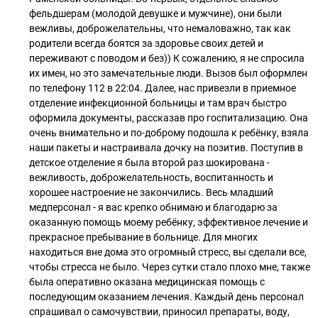
фельдшерам (молодой девушке и мужчине), они были
вежливы, доброжелательны, что немаловажно, так как
родители всегда боятся за здоровье своих детей и
переживают с поводом и без)) К сожалению, я не спросила
их имен, но это замечательные люди. Вызов был оформлен
по телефону 112 в 22:04. Далее, нас привезли в приемное
отделение инфекционной больницы и там врач быстро
оформила документы, рассказав про госпитализацию. Она
очень внимательно и по-доброму подошла к ребёнку, взяла
наши пакеты и настраивала дочку на позитив. Поступив в
детское отделение я была второй раз шокирована -
вежливость, доброжелательность, воспитанность и
хорошее настроение не закончились. Весь младший
медперсонал - я вас крепко обнимаю и благодарю за
оказанную помощь моему ребёнку, эффективное лечение и
прекрасное пребывание в больнице. Для многих
находиться вне дома это огромный стресс, вы сделали все,
чтобы стресса не было. Через сутки стало плохо мне, также
была оперативно оказана медицинская помощь с
последующим оказанием лечения. Каждый день персонал
спрашивал о самочувствии, приносил препараты, воду,