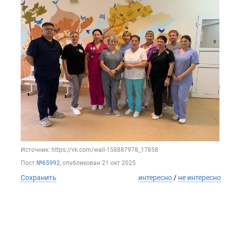
Источник: https://vk.com/wall-158887978_17858
Пост
№65992
, опубликован
21 окт 2025
Сохранить
интересно
/
не интересно