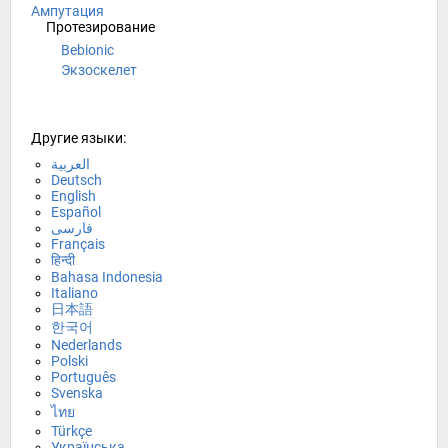
Ампутация
Протезирование
Bebionic
Экзоскелет
Другие языки:
العربية
Deutsch
English
Español
فارسی
Français
हिन्दी
Bahasa Indonesia
Italiano
日本語
한국어
Nederlands
Polski
Português
Svenska
ไทย
Türkçe
Українська