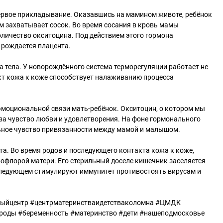
ервое прикладывание. Оказавшись на мамином животе, ребёнок
сам захватывает сосок. Во время сосания в кровь мамы
личество окситоцина. Под действием этого гормона
 рождается плацента.
а тела. У новорождённого система терморегуляции работает не
акт кожа к коже способствует налаживанию процесса
моциональной связи мать-ребёнок. Окситоцин, о котором мы
за чувство любви и удовлетворения. На фоне гормонального
ьное чувство привязанности между мамой и малышом.
а. Во время родов и последующего контакта кожа к коже,
офлорой матери. Его стерильный доселе кишечник заселяется
следующем стимулируют иммунитет противостоять вирусам и
ыйцентр #центрматеринстваидетстваколомна #ЦМДК
роды #беременность #материнство #дети #нашеподмосковье