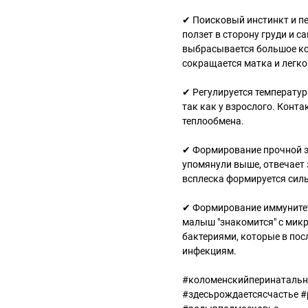
✔ Поисковый инстинкт и п
ползет в сторону груди и 
выбрасывается большое ко
сокращается матка и легко
✔ Регулируется температур
так как у взрослого. Конт
теплообмена.
✔ Формирование прочной э
упомянули выше, отвечает 
всплеска формируется сил
✔ Формирование иммунитет
малыш "знакомится" с микр
бактериями, которые в по
инфекциям.
#коломенскийперинатальн
#здесьрождаетсясчастье #