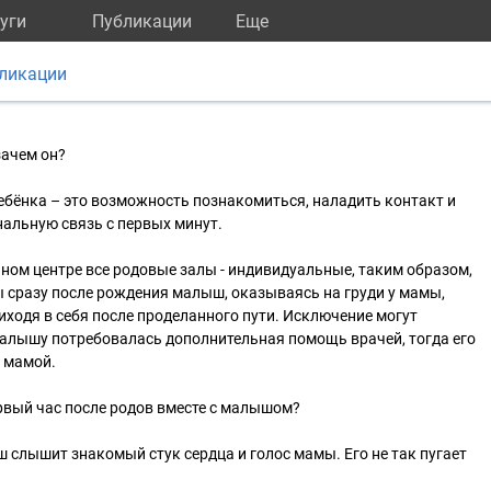
уги
Публикации
Eще
ликации
зачем он?
ребёнка – это возможность познакомиться, наладить контакт и
альную связь с первых минут.
ом центре все родовые залы - индивидуальные, таким образом,
ы сразу после рождения малыш, оказываясь на груди у мамы,
риходя в себя после проделанного пути. Исключение могут
малышу потребовалась дополнительная помощь врачей, тогда его
с мамой.
рвый час после родов вместе с малышом?
 слышит знакомый стук сердца и голос мамы. Его не так пугает