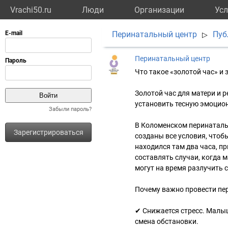
Vrachi50.ru
Люди
Организации
Усл
Перинатальный центр
Пуб
▷
Перинатальный центр
Что такое «золотой час» и 
Золотой час для матери и 
установить тесную эмоцион
Забыли пароль?
В Коломенском перинатальн
Зарегистрироваться
созданы все условия, чтоб
находился там два часа, п
составлять случаи, когда 
могут на время разлучить 
Почему важно провести пе
✔ Снижается стресс. Малыш
смена обстановки.