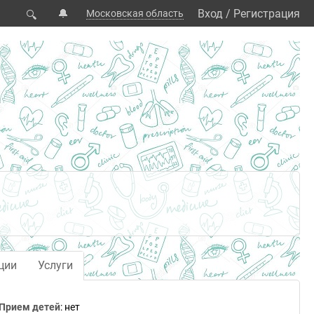
🔔
Вход
/
Регистрация
Московская область
🔍
ции
Услуги
Прием детей
: нет