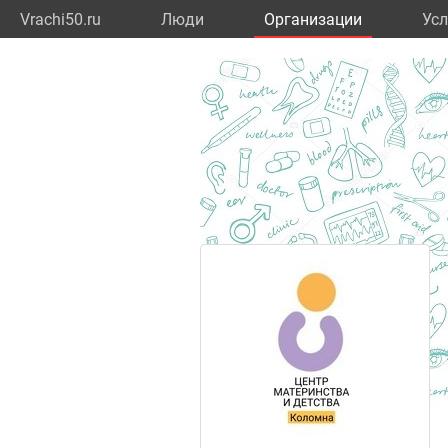
Vrachi50.ru
Люди
Организации
Усл