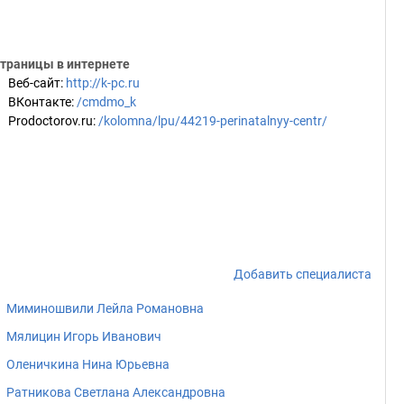
траницы в интернете
Веб-сайт
:
http://k-pc.ru
ВКонтакте
:
/cmdmo_k
Prodoctorov.ru
:
/kolomna/lpu/44219-perinatalnyy-centr/
Добавить специалиста
Миминошвили Лейла Романовна
Мялицин Игорь Иванович
Оленичкина Нина Юрьевна
Ратникова Светлана Александровна