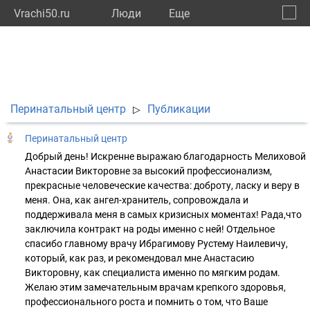
Vrachi50.ru
Люди
Eще
🔔
Моско
🔍
Перинатальный центр
Публикации
▷
Перинатальный центр
Добрый день! Искренне выражаю благодарность Мелиховой
Анастасии Викторовне за высокий профессионализм,
прекрасные человеческие качества: доброту, ласку и веру в
меня. Она, как ангел-хранитель, сопровождала и
поддерживала меня в самых кризисных моментах! Рада,что
заключила контракт на роды именно с ней! Отдельное
спасибо главному врачу Ибрагимову Рустему Наилевичу,
который, как раз, и рекомендовал мне Анастасию
Викторовну, как специалиста именно по мягким родам.
Желаю этим замечательным врачам крепкого здоровья,
профессионального роста и помнить о том, что Ваше