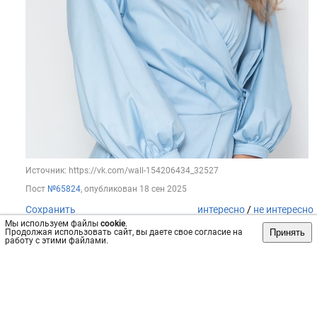
Источник: https://vk.com/wall-154206434_32527
Пост
№65824
, опубликован
18 сен 2025
Сохранить
интересно
/
не интересно
Мы используем файлы
cookie
.
Принять
Продолжая использовать сайт, вы даете свое согласие на
работу с этими файлами.
Перинатальный центр
Коломенский перинатальный центр приглашает 2 октября
на лекцию маммолога Дуловой Натальи Михайловны