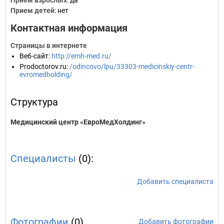
Прием взрослых
: да
Прием детей
: нет
Контактная информация
Страницы в интернете
Веб-сайт
:
http://emh-med.ru/
Prodoctorov.ru
:
/odincovo/lpu/33303-medicinskiy-centr-
evromedholding/
Структура
Медицинский центр «ЕвроМедХолдинг»
Специалисты
(0):
Добавить специалиста
Фотографии
(0)
Добавить фотографии