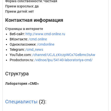
Форма собственности
: Частная
Прием взрослых
: да
Прием детей
: нет
Контактная информация
Страницы в интернете
Веб-сайт
:
http://www.cmd-online.ru
ВКонтакте
:
/cmd.online
Одноклассники
:
/cmdonline
Telegram
:
/cmd_news
YouTube.com
:
/channel/UCJLzXIczpWCx7Gelbmc3sAw
Prodoctorov.ru
:
/vidnoe/lpu/54140-laboratoriya-cmd/
Структура
Лаборатория «CMD»
Специалисты
(2):