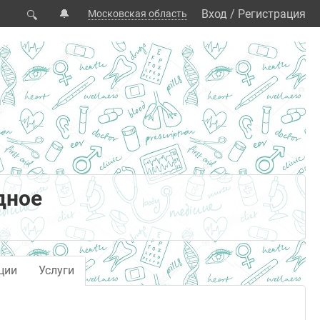
🔔
Вход
/
Регистрация
Московская область
🔍
дное
ции
Услуги