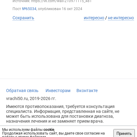
Источник: https://vk.com/wall-210971115_481
Пост
№65034
, опубликован
16 окт 2024
Сохранить
интересно
/
не интересно
Обратная связь
Инвесторам
Вконтакте
vrachi50.ru, 2019-2026 гг.
Имеются противопоказания, требуется консультация
специалиста. Информация, представленная на сайте, не
может быть использована для постановки диагноза,
назначения лечения и не заменяет прием врача.
Возрастное ограничение: 18+
Мы используем файлы
cookie
.
Принять
Продолжая использовать сайт, вы даете свое согласие на