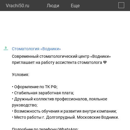
Vrachi50.ru
Люди
Eще
🔔
Моско
🔍
Стоматология «Водники»
Современный стоматологический центр «Водники»
приглашает на работу ассистента стоматолога 💙
Условия:
• Оформление по ТК РФ;
• Стабильная заработная плата;
• Дружный коллектив профессионалов, лояльное
руководство;
• Возможность обучения и развития внутри компании;
• Место работы г. Долгопрудный. Московские Водники.
Подробнее по телефону/WhatsApp: