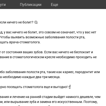
уги
Публикации
Eще
если ничего не болит? 🤔
, у вас ничего не болит, это совсем не означает, что у вас нет
. Чтобы выявить возможные заболевания полости рта,
ещать врача-стоматолога.
от состояния ваших зубов. Если вас ничего не беспокоит и
ование в стоматологическом кресле необходимо проходить не
либо заболевания полости рта, такие как кариес, пародонтит или
ча необходимо каждые два-три месяца.
ярно посещать стоматолога еще и выгодно! ☝
ания и лечение на ранней стадии выйдет намного дешевле, чем
и, или вырывание зуба и замена его искусственным. Поэтому,