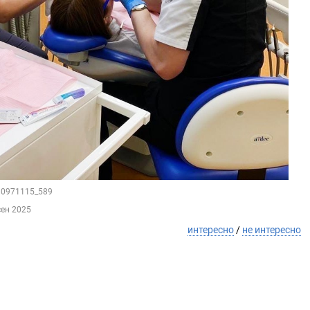
210971115_589
сен 2025
интересно
/
не интересно