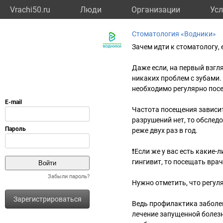
Vrachi50.ru
Люди
Организации
Усл
Стоматология «Водники»
Зачем идти к стоматологу, 
Даже если, на первый взгляд
никаких проблем с зубами
необходимо регулярно пос
Частота посещения зависит 
разрушений нет, то обслед
реже двух раз в год.
❗Если же у вас есть какие-
гингивит, то посещать вра
Забыли пароль?
Нужно отметить, что регул
Зарегистрироваться
Ведь профилактика заболев
лечение запущенной болезн