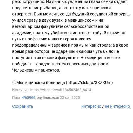
реконструкциях. Из личных увлечений глава семьи отдает
предпочтение рыбалке, а вот охоту категорически
отвергает. Был момент, когда будущий сосудистый хирург…
учился сразу в двух вузах, в медицинском и на
ветеринарном факультете сельскохозяйственной
академии, поэтому убийство животных - табу. Это сейчас
путь в профессию нашего героя кажется
предопределенным заранее и прямым, как стрела: а в свое
время разносторонне одаренный юноша чуть было не
поступил на актерский факультет. Но медицина все же
победила – к радости сотен спасенных доктором
Чельдиевым пациентов.
🫥Мытищинская больница (https://clck.ru/3KZXUm)
Источник: https://vk.com/wall-184562482_6414
Пост
№65966
, опубликован
23 сен 2025
Сохранить
интересно
/
не интересно