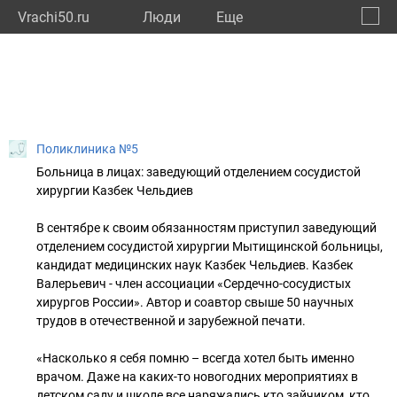
Vrachi50.ru
Люди
Eще
🔔
Моско
🔍
Поликлиника №5
Больница в лицах: заведующий отделением сосудистой
хирургии Казбек Чельдиев
В сентябре к своим обязанностям приступил заведующий
отделением сосудистой хирургии Мытищинской больницы,
кандидат медицинских наук Казбек Чельдиев. Казбек
Валерьевич - член ассоциации «Сердечно-сосудистых
хирургов России». Автор и соавтор свыше 50 научных
трудов в отечественной и зарубежной печати.
«Насколько я себя помню – всегда хотел быть именно
врачом. Даже на каких-то новогодних мероприятиях в
детском саду и школе все наряжались кто зайчиком, кто