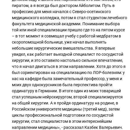
пиратом, а я всегда был доктором Айболитом. Путь в
профессию для меня начался с Северо-осетинского
медицинского колледжа, потом я стал студентом лечебного
факультета медицинской академии. Понимание выбора
той или иной специализации пришло где-то на пятом курсе
– в тот момент я совмещал учебу с работой медбратом в
скоропомощной больнице, уже начал выполнять
небольшие хирургические вмешательства. Я впервые
увидел, как работает выездной специалист по сосудистой
хирургии, и это оставило настолько сильное впечатление,
что я начал двигаться в этом направлении. Хотя до этого я
был сориентирован на специализацию по ЛОР-болезням: у
нас на кафедре была замечательный профессор, у меня и
моих двух однокурсников была перспектива пройти
ординатуру в Германии. В итоге один из моих товарищей
стал успешным нейрохирургом, второй специализируется
на общей хирургии. А я пройдя ординатуру на родине, в
Российском университете медицины (третий мед), затем
циклы профессиональной подготовки по сосудистой
хирургии, стал специалистом в этом интереснейшем
направлении медицины», - рассказал Казбек Валерьевич.