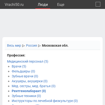
Vrachi50.ru
Люди
Eще
🔔
Моско
🔍
Весь мир
▷
Россия
▷
Московская обл.
Профессия:
Медицинский персонал (5)
Врачи (5)
Фельдшеры (0)
Зубные врачи (0)
Акушеры, акушерки (0)
Мед. сестры, мед. братья (0)
Рентгенолаборант (0)
Зубные техники (0)
Инструкторы по лечебной физкультуре (0)