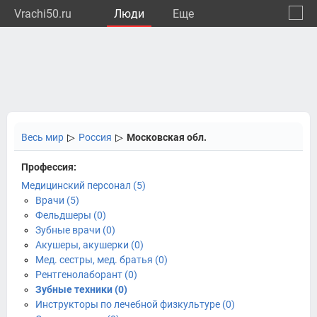
Vrachi50.ru
Люди
Eще
🔔
Моско
🔍
Весь мир
▷
Россия
▷
Московская обл.
Профессия:
Медицинский персонал (5)
Врачи (5)
Фельдшеры (0)
Зубные врачи (0)
Акушеры, акушерки (0)
Мед. сестры, мед. братья (0)
Рентгенолаборант (0)
Зубные техники (0)
Инструкторы по лечебной физкультуре (0)